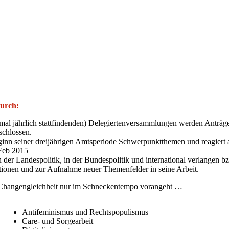
durch:
mal jährlich stattfindenden) Delegiertenversammlungen werden Anträg
schlossen.
ginn seiner dreijährigen Amtsperiode Schwerpunktthemen und reagiert 
 Feb 2015
der Landespolitik, in der Bundespolitik und international verlangen b
tionen und zur Aufnahme neuer Themenfelder in seine Arbeit.
n Changengleichheit nur im Schneckentempo vorangeht …
Antifeminismus und Rechtspopulismus
Care- und Sorgearbeit