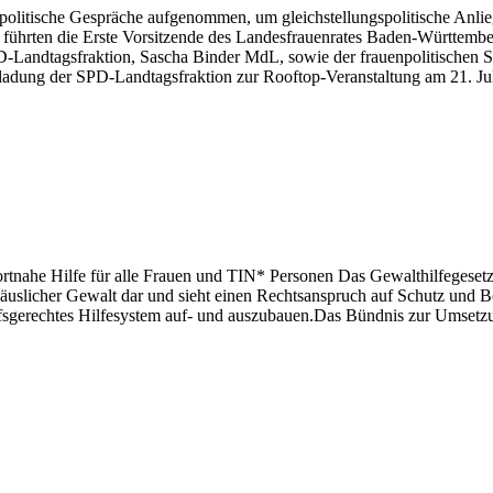
politische Gespräche aufgenommen, um gleichstellungspolitische Anlie
ührten die Erste Vorsitzende des Landesfrauenrates Baden-Württemberg,
-Landtagsfraktion, Sascha Binder MdL, sowie der frauenpolitischen Sp
ladung der SPD-Landtagsfraktion zur Rooftop-Veranstaltung am 21. J
rtnahe Hilfe für alle Frauen und TIN* Personen Das Gewalthilfegesetz
 häuslicher Gewalt dar und sieht einen Rechtsanspruch auf Schutz und 
rfsgerechtes Hilfesystem auf- und auszubauen.Das Bündnis zur Umsetzu