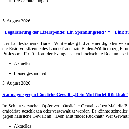
Pressemitteilungen
5. August 2026
„Legalisierung der Eizellspende: Ein Spannungsfeld?!“ – Link z
Der Landesfrauenrat Baden-Württemberg lud zu einer digitalen Veran
die Erste Vorsitzende des Landesfrauenrate Baden-Württemberg Frau P
Professorin für Ethik an der Evangelischen Hochschule Bochum, seit 
Aktuelles
Frauengesundheit
3. August 2026
Kampagne gegen häusliche Gewalt: „Dein Mut findet Rückhalt“
Im Schnitt versuchen Opfer von häuslicher Gewalt sieben Mal, die Bez
erniedrigt, geschlagen oder vergewaltigt werden. Es könnte schnelle
gegen häusliche Gewalt an: „Dein Mut findet Rückhalt“ Wer Gewalt in
Aktuelles