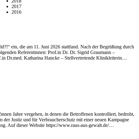
2018
2017
2016
d?!“ ein, die am 11. Juni 2026 stattfand. Nach der Begrüßung durch
olgenden Referentinnen: Prof.in Dr. Dr. Sigrid Graumann –
.in Dr.med. Katharina Hancke – Stellvertretende Klinikleiterin…
nnen Jahre vergehen, in denen die Betroffenen kontrolliert, bedroht,
ium der Justiz und für Verbraucherschutz mit einer neuen Kampagne
zung. Auf dieser Website https://www.raus-aus-gewalt.de/…