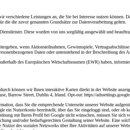
wir verschiedene Leistungen an, die Sie bei Interesse nutzen können.
für die die zuvor genannten Grundsätze zur Datenverarbeitung gelten.
r Dienstleister. Diese wurden von uns sorgfältig ausgewählt und beauf
eitergeben, wenn Aktionsteilnahmen, Gewinnspiele, Vertragsabschlüsse
personenbezogenen Daten oder untenstehend in der Beschreibung des A
aat außerhalb des Europäischen Wirtschaftsraumen (EWR) haben, informi
urch können wir Ihnen interaktive Karten direkt in der Website anzei
se, Barrow Street, Dublin 4, Irland. Opt-out: https://adssettings.googl
formation, dass Sie die entsprechende Unterseite unserer Website aufg
e ein Nutzerkonto bereitstellt, über das Sie eingeloggt sind, oder ob 
dnung mit Ihrem Profil bei Google nicht wünschen, müssen Sie sich vo
chung und/oder bedarfsgerechten Gestaltung seiner Website. Eine solche
utzer des sozialen Netzwerks über Ihre Aktivitäten auf unserer Websi