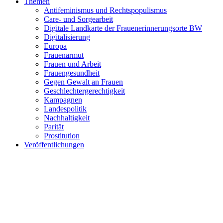
Themen
Antifeminismus und Rechtspopulismus
Care- und Sorgearbeit
Digitale Landkarte der Frauenerinnerungsorte BW
Digitalisierung
Europa
Frauenarmut
Frauen und Arbeit
Frauengesundheit
Gegen Gewalt an Frauen
Geschlechtergerechtigkeit
Kampagnen
Landespolitik
Nachhaltigkeit
Parität
Prostitution
Veröffentlichungen