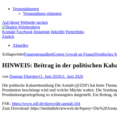
Veranstaltungen
Veranstaltung eintragen
Auf dieser Webseite suchen
Kontakt
Facebook
Instagram
linkedIn
Parnerlinks
Zurück
Aktuelles
Schlagwörter
Frauengesundheit
Gegen Gewalt an Frauen
Nordisches M
HINWEIS: Beitrag in der politischen Kab
von
Dagmar Digruber
11. Juni 2026
11. Juni 2026
Die politische Kabarettsendung Die Anstalt (@ZDF) hat beim Thema Pr
Prostitution beschönigt wird und welche Mächte walten. Die Sendun
Prostitutionsgesetzgebung so schonungslos dargestellt. Ein Beitrag,
FSK:
https://www.zdf.de/shows/die-anstalt-104
Zum Download: https://mediathekviewweb.de/#query=Die%20Anstal