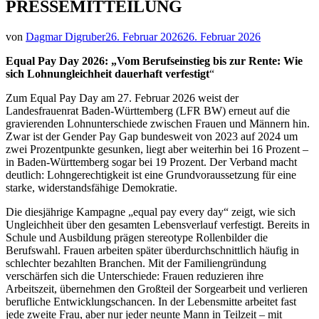
PRESSEMITTEILUNG
von
Dagmar Digruber
26. Februar 2026
26. Februar 2026
Equal Pay Day 2026: „Vom Berufseinstieg bis zur Rente: Wie
sich Lohnungleichheit dauerhaft verfestigt
“
Zum Equal Pay Day am 27. Februar 2026 weist der
Landesfrauenrat Baden‑Württemberg (LFR BW) erneut auf die
gravierenden Lohnunterschiede zwischen Frauen und Männern hin.
Zwar ist der Gender Pay Gap bundesweit von 2023 auf 2024 um
zwei Prozentpunkte gesunken, liegt aber weiterhin bei 16 Prozent –
in Baden‑Württemberg sogar bei 19 Prozent. Der Verband macht
deutlich: Lohngerechtigkeit ist eine Grundvoraussetzung für eine
starke, widerstandsfähige Demokratie.
Die diesjährige Kampagne „equal pay every day“ zeigt, wie sich
Ungleichheit über den gesamten Lebensverlauf verfestigt. Bereits in
Schule und Ausbildung prägen stereotype Rollenbilder die
Berufswahl. Frauen arbeiten später überdurchschnittlich häufig in
schlechter bezahlten Branchen. Mit der Familiengründung
verschärfen sich die Unterschiede: Frauen reduzieren ihre
Arbeitszeit, übernehmen den Großteil der Sorgearbeit und verlieren
berufliche Entwicklungschancen. In der Lebensmitte arbeitet fast
jede zweite Frau, aber nur jeder neunte Mann in Teilzeit – mit