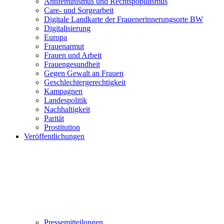
Antifeminismus und Rechtspopulismus
Care- und Sorgearbeit
Digitale Landkarte der Frauenerinnerungsorte BW
Digitalisierung
Europa
Frauenarmut
Frauen und Arbeit
Frauengesundheit
Gegen Gewalt an Frauen
Geschlechtergerechtigkeit
Kampagnen
Landespolitik
Nachhaltigkeit
Parität
Prostitution
Veröffentlichungen
Pressemitteilungen