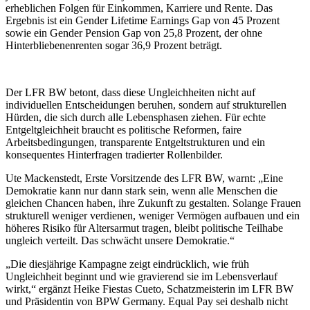
erheblichen Folgen für Einkommen, Karriere und Rente. Das
Ergebnis ist ein Gender Lifetime Earnings Gap von 45 Prozent
sowie ein Gender Pension Gap von 25,8 Prozent, der ohne
Hinterbliebenenrenten sogar 36,9 Prozent beträgt.
Der LFR BW betont, dass diese Ungleichheiten nicht auf
individuellen Entscheidungen beruhen, sondern auf strukturellen
Hürden, die sich durch alle Lebensphasen ziehen. Für echte
Entgeltgleichheit braucht es politische Reformen, faire
Arbeitsbedingungen, transparente Entgeltstrukturen und ein
konsequentes Hinterfragen tradierter Rollenbilder.
Ute Mackenstedt, Erste Vorsitzende des LFR BW, warnt: „Eine
Demokratie kann nur dann stark sein, wenn alle Menschen die
gleichen Chancen haben, ihre Zukunft zu gestalten. Solange Frauen
strukturell weniger verdienen, weniger Vermögen aufbauen und ein
höheres Risiko für Altersarmut tragen, bleibt politische Teilhabe
ungleich verteilt. Das schwächt unsere Demokratie.“
„Die diesjährige Kampagne zeigt eindrücklich, wie früh
Ungleichheit beginnt und wie gravierend sie im Lebensverlauf
wirkt,“ ergänzt Heike Fiestas Cueto, Schatzmeisterin im LFR BW
und Präsidentin von BPW Germany. Equal Pay sei deshalb nicht