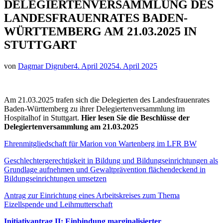
DELEGIERTENVERSAMMLUNG DES
LANDESFRAUENRATES BADEN-
WÜRTTEMBERG AM 21.03.2025 IN
STUTTGART
von
Dagmar Digruber
4. April 2025
4. April 2025
Am 21.03.2025 trafen sich die Delegierten des Landesfrauenrates
Baden-Württemberg zu ihrer Delegiertenversammlung im
Hospitalhof in Stuttgart.
Hier lesen Sie die Beschlüsse der
Delegiertenversammlung am 21.03.2025
Ehrenmitgliedschaft für Marion von Wartenberg im LFR BW
Geschlechtergerechtigkeit in Bildung und Bildungseinrichtungen als
Grundlage aufnehmen und Gewaltprävention flächendeckend in
Bildungseinrichtungen umsetzen
Antrag zur Einrichtung eines Arbeitskreises zum Thema
Eizellspende und Leihmutterschaft
Initiativantrag II: Einbindung marginalisierter