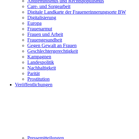
Antifeminismus und Rechtspopulismus
Care- und Sorgearbeit
Digitale Landkarte der Frauenerinnerungsorte BW
Digitalisierung
Europa
Frauenarmut
Frauen und Arbeit
Frauengesundheit
Gegen Gewalt an Frauen
Geschlechtergerechtigkeit
Kampagnen
Landespolitik
Nachhaltigkeit
Parität
Prostitution
Veröffentlichungen
Pressemitteilungen