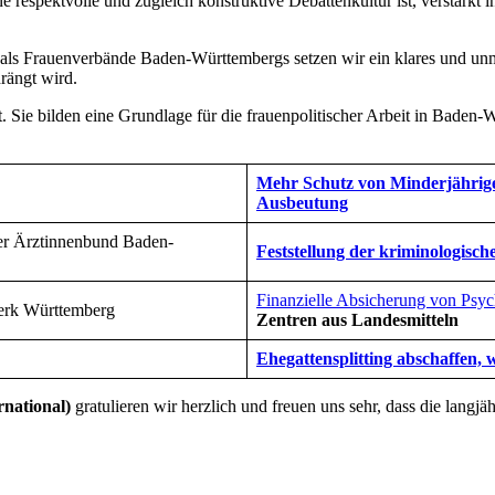
espektvolle und zugleich konstruktive Debattenkultur ist, verstärkt in 
d als Frauenverbände Baden-Württembergs setzen wir ein klares und unm
rängt wird.
Sie bilden eine Grundlage für die frauenpolitischer Arbeit in Baden-W
Mehr Schutz von Minderjährigen
Ausbeutung
er Ärztinnenbund Baden-
Feststellung der kriminologisc
Finanzielle Absicherung von Psyc
werk Württemberg
Zentren aus
Landesmitteln
Ehegattensplitting abschaffen,
national)
gratulieren wir herzlich und freuen uns sehr, dass die lang