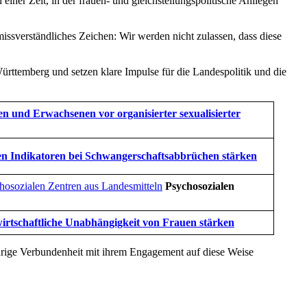
einer Zeit, in der frauen- und gleichstellungspolitische Anliegen
issverständliches Zeichen: Wir werden nicht zulassen, dass diese
ürttemberg und setzen klare Impulse für die Landespolitik und die
 und Erwachsenen vor organisierter sexualisierter
hen Indikatoren bei Schwangerschaftsabbrüchen stärken
hosozialen Zentren aus Landesmitteln
Psychosozialen
 wirtschaftliche Unabhängigkeit von Frauen stärken
jährige Verbundenheit mit ihrem Engagement auf diese Weise