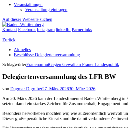
Veranstaltungen
Veranstaltung eintragen
Auf dieser Webseite suchen
Kontakt
Facebook
Instagram
linkedIn
Parnerlinks
Zurück
Aktuelles
Beschlüsse Delegiertenversammlung
Schlagwörter
Frauenarmut
Gegen Gewalt an Frauen
Landespolitik
Delegiertenversammlung des LFR BW
von
Dagmar Digruber
27. März 2026
30. März 2026
Am 20. März 2026 kam der Landesfrauenrat Baden-Württemberg in Stu
setzten damit ein starkes Zeichen für Zusammenhalt, Engagement und
Besonders hervorheben möchten wir, wie außerordentlich wertvoll und 
Dieser große persönliche Einsatz und die damit verbundene Zeitinves