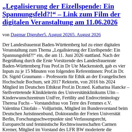
„Legalisierung der Eizellspende: Ein
Spannungsfeld?!“ – Link zum Film der
digitalen Veranstaltung am 11.06.2026
von
Dagmar Digruber
5. August 2026
5. August 2026
Der Landesfrauenrat Baden-Württemberg lud zu einer digitalen
Veranstaltung zum Thema „Legalisierung der Eizellspende: Ein
Spannungsfeld?!“ ein, die am 11. Juni 2026 stattfand. Nach der
Begrüßung durch die Erste Vorsitzende des Landesfrauenrate
Baden-Württemberg Frau Prof.in Dr Ute Mackenstedt, gab es vier
Inputs zu je 15 Minuten von folgenden Referentinnen: Prof.in Dr.
Dr. Sigrid Graumann – Professorin für Ethik an der Evangelischen
Hochschule Bochum, seit 2017 Rektorin, von 2016 bis 2024
Mitglied im Deutschen Ethikrat Prof.in Dr.med. Katharina Hancke –
Stellvertretende Klinikleiterin des Universitätsklinikums Ulm –
Kinderwunschzentrum UniFee, Fertility and Endrocriminology
Theresa Fuchs – Vorstandsfrau von Terre des Femmes e.V.
Valentina Chiofalo – Volljuristin, Mitglied im Bundesvorstand beim
Deutschen Juristinnenbund, Doktorandin der Freien Universität
Berlin, Forschungsschwerpunkte sind Verfassungsrecht,
Europarecht und feministische Rechtswissenschaften Carmen
Kremer, Mitglied im Vorstand des LFR BW moderierte die