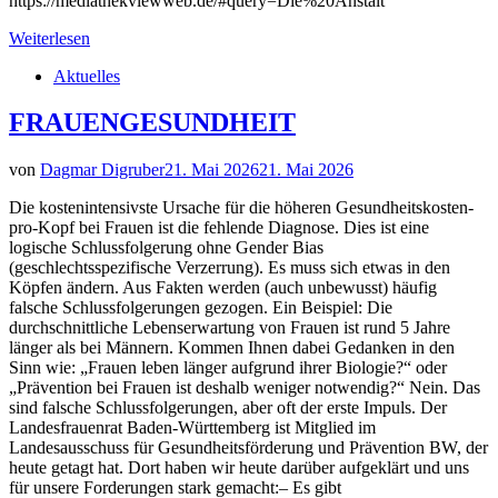
https://mediathekviewweb.de/#query=Die%20Anstalt
Weiterlesen
Aktuelles
FRAUENGESUNDHEIT
von
Dagmar Digruber
21. Mai 2026
21. Mai 2026
Die kostenintensivste Ursache für die höheren Gesundheitskosten-
pro-Kopf bei Frauen ist die fehlende Diagnose. Dies ist eine
logische Schlussfolgerung ohne Gender Bias
(geschlechtsspezifische Verzerrung). Es muss sich etwas in den
Köpfen ändern. Aus Fakten werden (auch unbewusst) häufig
falsche Schlussfolgerungen gezogen. Ein Beispiel: Die
durchschnittliche Lebenserwartung von Frauen ist rund 5 Jahre
länger als bei Männern. Kommen Ihnen dabei Gedanken in den
Sinn wie: „Frauen leben länger aufgrund ihrer Biologie?“ oder
„Prävention bei Frauen ist deshalb weniger notwendig?“ Nein. Das
sind falsche Schlussfolgerungen, aber oft der erste Impuls. Der
Landesfrauenrat Baden-Württemberg ist Mitglied im
Landesausschuss für Gesundheitsförderung und Prävention BW, der
heute getagt hat. Dort haben wir heute darüber aufgeklärt und uns
für unsere Forderungen stark gemacht:– Es gibt