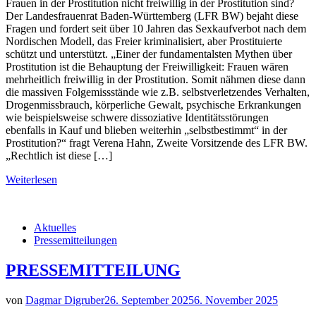
Frauen in der Prostitution nicht freiwillig in der Prostitution sind?
Der Landesfrauenrat Baden-Württemberg (LFR BW) bejaht diese
Fragen und fordert seit über 10 Jahren das Sexkaufverbot nach dem
Nordischen Modell, das Freier kriminalisiert, aber Prostituierte
schützt und unterstützt. „Einer der fundamentalsten Mythen über
Prostitution ist die Behauptung der Freiwilligkeit: Frauen wären
mehrheitlich freiwillig in der Prostitution. Somit nähmen diese dann
die massiven Folgemissstände wie z.B. selbstverletzendes Verhalten,
Drogenmissbrauch, körperliche Gewalt, psychische Erkrankungen
wie beispielsweise schwere dissoziative Identitätsstörungen
ebenfalls in Kauf und blieben weiterhin „selbstbestimmt“ in der
Prostitution?“ fragt Verena Hahn, Zweite Vorsitzende des LFR BW.
„Rechtlich ist diese […]
Weiterlesen
Aktuelles
Pressemitteilungen
PRESSEMITTEILUNG
von
Dagmar Digruber
26. September 2025
6. November 2025