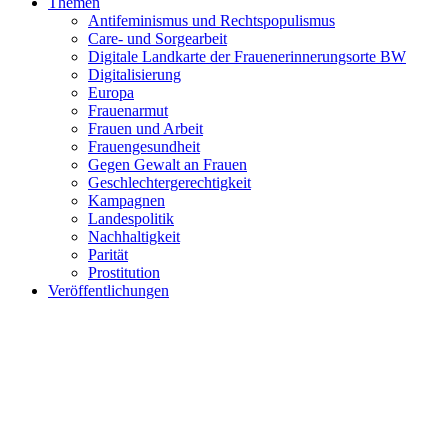
Themen
Antifeminismus und Rechtspopulismus
Care- und Sorgearbeit
Digitale Landkarte der Frauenerinnerungsorte BW
Digitalisierung
Europa
Frauenarmut
Frauen und Arbeit
Frauengesundheit
Gegen Gewalt an Frauen
Geschlechtergerechtigkeit
Kampagnen
Landespolitik
Nachhaltigkeit
Parität
Prostitution
Veröffentlichungen