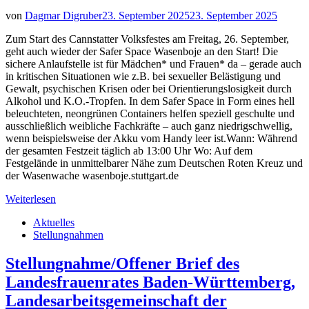
von
Dagmar Digruber
23. September 2025
23. September 2025
Zum Start des Cannstatter Volksfestes am Freitag, 26. September,
geht auch wieder der Safer Space Wasenboje an den Start! Die
sichere Anlaufstelle ist für Mädchen* und Frauen* da – gerade auch
in kritischen Situationen wie z.B. bei sexueller Belästigung und
Gewalt, psychischen Krisen oder bei Orientierungslosigkeit durch
Alkohol und K.O.-Tropfen. In dem Safer Space in Form eines hell
beleuchteten, neongrünen Containers helfen speziell geschulte und
ausschließlich weibliche Fachkräfte – auch ganz niedrigschwellig,
wenn beispielsweise der Akku vom Handy leer ist.Wann: Während
der gesamten Festzeit täglich ab 13:00 Uhr Wo: Auf dem
Festgelände in unmittelbarer Nähe zum Deutschen Roten Kreuz und
der Wasenwache wasenboje.stuttgart.de
Weiterlesen
Aktuelles
Stellungnahmen
Stellungnahme/Offener Brief des
Landesfrauenrates Baden-Württemberg,
Landesarbeitsgemeinschaft der