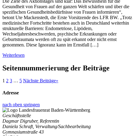
Die Ziele des Aktionstages sind klar: Das Bewusstsein für die
Gesundheit von Frauen auf der ganzen Welt schärfen und über die
spezifischen Gesundheitsbedürfnisse von Frauen informieren“,
betont Ute Mackenstedt, die Erste Vorsitzende des LFR BW. „Trotz
medizinischer Fortschritte bestehen auch in Deutschland weiterhin
strukturelle Barrieren: Endometriose, Lipödem,
Wechseljahresbeschwerden, psychische Erkrankungen oder
Geburtstraumata werden oft zu spät erkannt oder nicht ernst
genommen. Diese Ignoranz kann im Ernstfall […]
Weiterlesen
Seitennummerierung der Beiträge
1
2
3
…
5
Nächste Beiträge
»
Adresse
nach oben springen
Geschäftsstelle
Dagmar Digruber, Referentin
Daniela Schraft, Verwaltung/Sachbearbeitung
Gymnasiumstraße 43