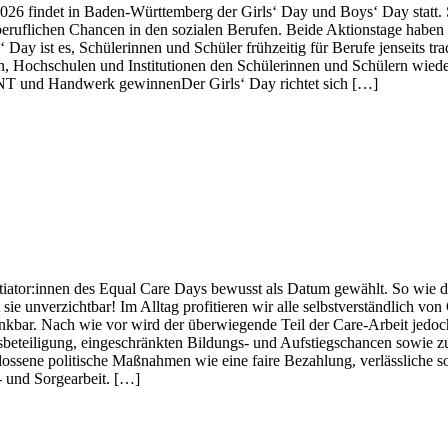
2026 findet in Baden-Württemberg der Girls‘ Day und Boys‘ Day statt. S
ruflichen Chancen in den sozialen Berufen. Beide Aktionstage haben i
Day ist es, Schülerinnen und Schüler frühzeitig für Berufe jenseits trad
 Hochschulen und Institutionen den Schülerinnen und Schülern wieder E
MINT und Handwerk gewinnenDer Girls‘ Day richtet sich […]
tor:innen des Equal Care Days bewusst als Datum gewählt. So wie der S
sie unverzichtbar! Im Alltag profitieren wir alle selbstverständlich vo
 denkbar. Nach wie vor wird der überwiegende Teil der Care-Arbeit jed
rbsbeteiligung, eingeschränkten Bildungs- und Aufstiegschancen sowie z
sene politische Maßnahmen wie eine faire Bezahlung, verlässliche soz
- und Sorgearbeit. […]