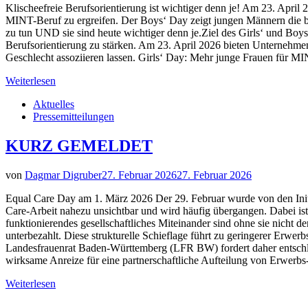
Klischeefreie Berufsorientierung ist wichtiger denn je! Am 23. April 
MINT-Beruf zu ergreifen. Der Boys‘ Day zeigt jungen Männern die be
zu tun UND sie sind heute wichtiger denn je.Ziel des Girls‘ und Boys‘ 
Berufsorientierung zu stärken. Am 23. April 2026 bieten Unternehmen,
Geschlecht assoziieren lassen. Girls‘ Day: Mehr junge Frauen für 
Weiterlesen
Aktuelles
Pressemitteilungen
KURZ GEMELDET
von
Dagmar Digruber
27. Februar 2026
27. Februar 2026
Equal Care Day am 1. März 2026 Der 29. Februar wurde von den Initia
Care-Arbeit nahezu unsichtbar und wird häufig übergangen. Dabei ist 
funktionierendes gesellschaftliches Miteinander sind ohne sie nicht
unterbezahlt. Diese strukturelle Schieflage führt zu geringerer Erwe
Landesfrauenrat Baden-Württemberg (LFR BW) fordert daher entschlos
wirksame Anreize für eine partnerschaftliche Aufteilung von Erwerbs
Weiterlesen