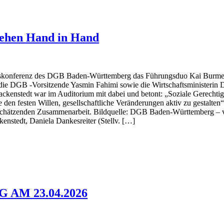
 gehen Hand in Hand
kskonferenz des DGB Baden-Württemberg das Führungsduo Kai Burmeis
die DGB -Vorsitzende Yasmin Fahimi sowie die Wirtschaftsministerin D
enstedt war im Auditorium mit dabei und betont: „Soziale Gerechtigk
den festen Willen, gesellschaftliche Veränderungen aktiv zu gestalten
tschätzenden Zusammenarbeit. Bildquelle: DGB Baden-Württemberg – vo
enstedt, Daniela Dankesreiter (Stellv. […]
AM 23.04.2026