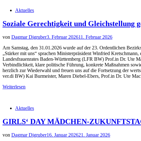
Aktuelles
Soziale Gerechtigkeit und Gleichstellung
von
Dagmar Digruber
3. Februar 2026
11. Februar 2026
Am Samstag, den 31.01.2026 wurde auf der 23. Ordentlichen Bezir
„Stärker mit uns“ sprachen Ministerpräsident Winfried Kretschmann, 
Landesfrauenrates Baden-Württemberg (LFR BW) Prof.in Dr. Ute Mack
Verbindlichkeit, klare politische Führung, konkrete Maßnahmen sowie 
herzlich zur Wiederwahl und freuen uns auf die Fortsetzung der wer
ver.di BW) Kai Burmeister, Maren Diebel-Ebers, Prof.in Dr. Ute Mack
Weiterlesen
Aktuelles
GIRLS‘ DAY MÄDCHEN-ZUKUNFTSTAG 
von
Dagmar Digruber
16. Januar 2026
21. Januar 2026