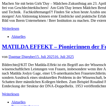
Machen Sie mit beim Girls’Day – Mädchen-Zukunftstag am 23. April
frei von Geschlechterklischees! Am Girls’Day lernen Mädchen Berufe 
und Technik. Fachkräftemangel?! Finden Sie schon heute Azubis und
morgen! Am Aktionstag können erste Eindrücke und praktische Erfa
Bild von Ihrem Unternehmen / Ihrer Institution zu machen. Die exte
Weiterlesen
Aktuelles
MATILDA EFFEKT – Pionierinnen der F
von
Dagmar Digruber
15. Juli 2025
16. Juli 2025
Bildrechte@KIT Der Matilda-Effekt ist ein Begriff aus der Wissensch
wissenschaftlichen Leistungen von Frauen, insbesondere wenn ihre Ar
nach Matilda Joslyn Gage, einer US-amerikanischen Frauenrechtlerin, 
sondern Ausdruck eines strukturellen Problems in der Wissenschaft,
Schatten ihrer männlichen Kollegen bleiben. Zum Beispiel Rosalind
Entdeckung der Struktur der DNA-Doppelhelix. 1953 veröffentlicht
Weiterlesen
Aktuelles