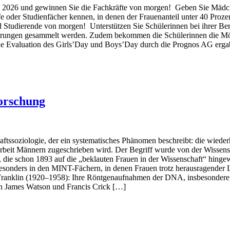
 2026 und gewinnen Sie die Fachkräfte von morgen! Geben Sie Mädche
oder Studienfächer kennen, in denen der Frauenanteil unter 40 Prozen
 Studierende von morgen! Unterstützen Sie Schülerinnen bei ihrer Ber
hrungen gesammelt werden. Zudem bekommen die Schülerinnen die Mögl
rne Evaluation des Girls’Day und Boys’Day durch die Prognos AG erga
orschung
aftssoziologie, der ein systematisches Phänomen beschreibt: die wiede
beit Männern zugeschrieben wird. Der Begriff wurde von der Wissensch
die schon 1893 auf die „beklauten Frauen in der Wissenschaft“ hingewies
 besonders in den MINT-Fächern, in denen Frauen trotz herausragende
 Franklin (1920–1958): Ihre Röntgenaufnahmen der DNA, insbesondere 
en James Watson und Francis Crick […]