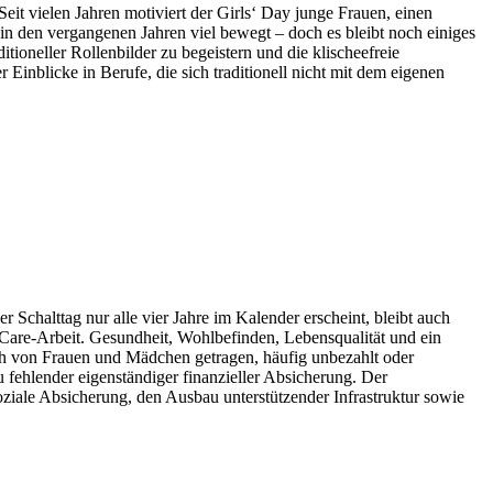
eit vielen Jahren motiviert der Girls‘ Day junge Frauen, einen
n den vergangenen Jahren viel bewegt – doch es bleibt noch einiges
itioneller Rollenbilder zu begeistern und die klischeefreie
inblicke in Berufe, die sich traditionell nicht mit dem eigenen
chalttag nur alle vier Jahre im Kalender erscheint, bleibt auch
n Care-Arbeit. Gesundheit, Wohlbefinden, Lebensqualität und ein
och von Frauen und Mädchen getragen, häufig unbezahlt oder
u fehlender eigenständiger finanzieller Absicherung. Der
iale Absicherung, den Ausbau unterstützender Infrastruktur sowie