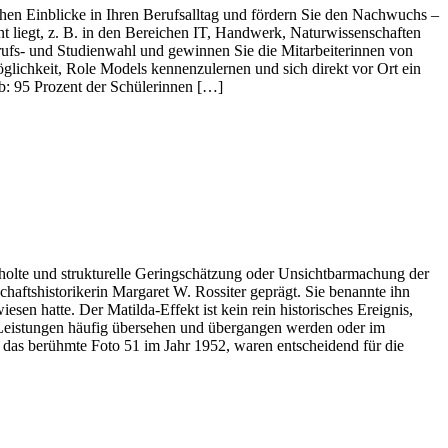
n Einblicke in Ihren Berufsalltag und fördern Sie den Nachwuchs –
t liegt, z. B. in den Bereichen IT, Handwerk, Naturwissenschaften
ufs- und Studienwahl und gewinnen Sie die Mitarbeiterinnen von
ichkeit, Role Models kennenzulernen und sich direkt vor Ort ein
b: 95 Prozent der Schülerinnen […]
rholte und strukturelle Geringschätzung oder Unsichtbarmachung der
aftshistorikerin Margaret W. Rossiter geprägt. Sie benannte ihn
en hatte. Der Matilda-Effekt ist kein rein historisches Ereignis,
r Leistungen häufig übersehen und übergangen werden oder im
das berühmte Foto 51 im Jahr 1952, waren entscheidend für die