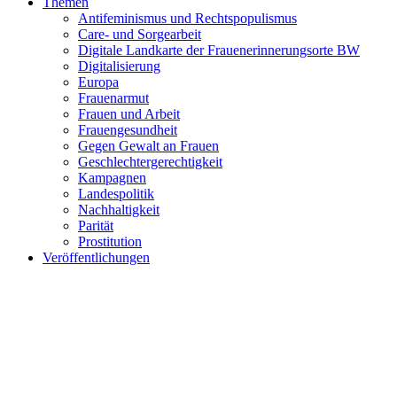
Themen
Antifeminismus und Rechtspopulismus
Care- und Sorgearbeit
Digitale Landkarte der Frauenerinnerungsorte BW
Digitalisierung
Europa
Frauenarmut
Frauen und Arbeit
Frauengesundheit
Gegen Gewalt an Frauen
Geschlechtergerechtigkeit
Kampagnen
Landespolitik
Nachhaltigkeit
Parität
Prostitution
Veröffentlichungen