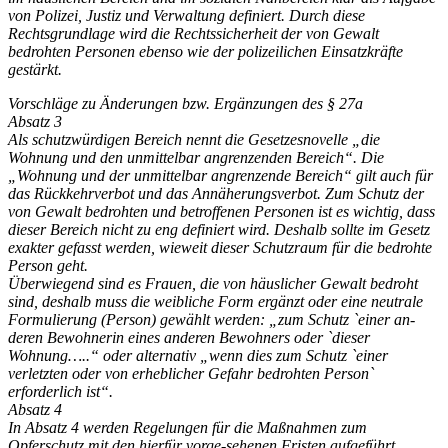
von Polizei, Justiz und Verwaltung definiert. Durch diese
Rechtsgrundlage wird die Rechtssicherheit der von Gewalt
bedrohten Personen ebenso wie der polizeilichen Einsatzkräfte
gestärkt.
Vorschläge zu Änderungen bzw. Ergänzungen des § 27a
Absatz 3
Als schutzwürdigen Bereich nennt die Gesetzesnovelle „die
Wohnung und den unmittelbar angrenzenden Bereich“. Die
„Wohnung und der unmittelbar angrenzende Bereich“ gilt auch für
das Rückkehrverbot und das Annäherungsverbot. Zum Schutz der
von Gewalt bedrohten und betroffenen Personen ist es wichtig, dass
dieser Bereich nicht zu eng definiert wird. Deshalb sollte im Gesetz
exakter gefasst werden, wieweit dieser Schutzraum für die bedrohte
Person geht.
Überwiegend sind es Frauen, die von häuslicher Gewalt bedroht
sind, deshalb muss die weibliche Form ergänzt oder eine neutrale
Formulierung (Person) gewählt werden: „zum Schutz `einer an-
deren Bewohnerin eines anderen Bewohners oder `dieser
Wohnung…..“ oder alternativ „wenn dies zum Schutz `einer
verletzten oder von erheblicher Gefahr bedrohten Person`
erforderlich ist“.
Absatz 4
In Absatz 4 werden Regelungen für die Maßnahmen zum
Opferschutz mit den hierfür vorge-sehenen Fristen aufgeführt.