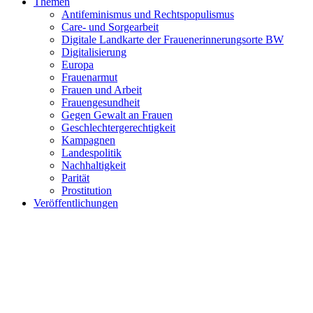
Themen
Antifeminismus und Rechtspopulismus
Care- und Sorgearbeit
Digitale Landkarte der Frauenerinnerungsorte BW
Digitalisierung
Europa
Frauenarmut
Frauen und Arbeit
Frauengesundheit
Gegen Gewalt an Frauen
Geschlechtergerechtigkeit
Kampagnen
Landespolitik
Nachhaltigkeit
Parität
Prostitution
Veröffentlichungen