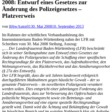
2008: Entwurf eines Gesetzes zur
Änderung des Polizeigesetzes –
Platzverweis
von
lfrbwAutor01
30. Mai 2008
10. September 2013
Im Rahmen der schriftlichen Verbandsanhörung des
Innenministeriums Baden-Württemberg nahm der LFR mit
Schreiben vom 30. Mai 2008 Stellung, Auszug:
„… Der Landesfrauenrat Baden-Württemberg (LFR) beschränkt
sich in seiner Stellungnahme zum Entwurf eines Gesetzes zur
Änderung des Polizeigesetzes auf die Schaffung einer spezifischen
Rechtsgrundlage für den Platzverweis, das Aufenthaltsverbot, den
Wohnungsverweis, das Rückkehrverbot und das Annäherungsverbot
(§ 27a des Entwurfs).
Der LFR begrüßt, dass die seit Jahren landesweit erfolgreich
durchgeführten Maßnahmen gegen häusliche Gewalt – der so
genannte Platzverweis – im novellierten Polizeigesetz verankert
werden sollen. Dies entspricht einer jahrelangen Forderung des
Landesfrauenrats, dass zur Verbesserung des Opferschutzes das
polizeiliche Wegweisungsrecht sowie ein Betretungs- und
Annäherungsverbot auf eine eigene spezielle Rechtsgrundlage
gestellt wird.
Damit wird die Ächtung und Bekämpfung der Gewalt
im häuslichen Bereich und im sozialen Nahbereich klar als Aufgabe