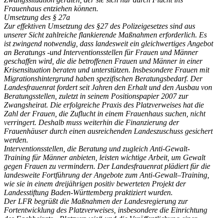
Frauenhaus entziehen können.
Umsetzung des § 27a
Zur effektiven Umsetzung des §27 des Polizeigesetzes sind aus
unserer Sicht zahlreiche flankierende Maßnahmen erforderlich. Es
ist zwingend notwendig, dass landesweit ein gleichwertiges Angebot
an Beratungs -und Interventionsstellen für Frauen und Männer
geschaffen wird, die die betroffenen Frauen und Männer in einer
Krisensituation beraten und unterstützen. Insbesondere Frauen mit
Migrationshintergrund haben spezifischen Beratungsbedarf. Der
Landesfrauenrat fordert seit Jahren den Erhalt und den Ausbau von
Beratungsstellen, zuletzt in seinem Positionspapier 2007 zur
Zwangsheirat. Die erfolgreiche Praxis des Platzverweises hat die
Zahl der Frauen, die Zuflucht in einem Frauenhaus suchen, nicht
verringert. Deshalb muss weiterhin die Finanzierung der
Frauenhäuser durch einen ausreichenden Landeszuschuss gesichert
werden.
Interventionsstellen, die Beratung und zugleich Anti-Gewalt-
Training für Männer anbieten, leisten wichtige Arbeit, um Gewalt
gegen Frauen zu vermindern. Der Landesfrauenrat plädiert für die
landesweite Fortführung der Angebote zum Anti-Gewalt–Training,
wie sie in einem dreijährigen positiv bewerteten Projekt der
Landesstiftung Baden-Württemberg praktiziert wurden.
Der LFR begrüßt die Maßnahmen der Landesregierung zur
Fortentwicklung des Platzverweises, insbesondere die Einrichtung