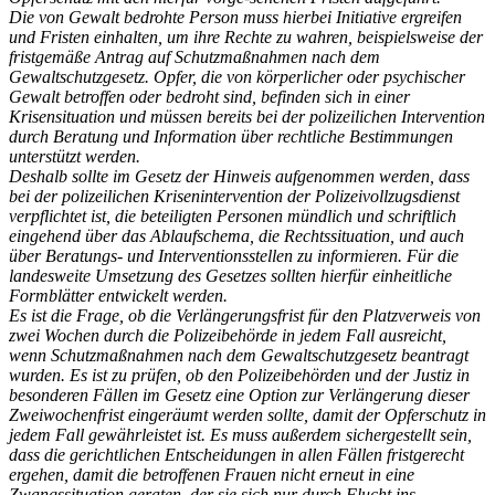
Die von Gewalt bedrohte Person muss hierbei Initiative ergreifen
und Fristen einhalten, um ihre Rechte zu wahren, beispielsweise der
fristgemäße Antrag auf Schutzmaßnahmen nach dem
Gewaltschutzgesetz. Opfer, die von körperlicher oder psychischer
Gewalt betroffen oder bedroht sind, befinden sich in einer
Krisensituation und müssen bereits bei der polizeilichen Intervention
durch Beratung und Information über rechtliche Bestimmungen
unterstützt werden.
Deshalb sollte im Gesetz der Hinweis aufgenommen werden, dass
bei der polizeilichen Krisenintervention der Polizeivollzugsdienst
verpflichtet ist, die beteiligten Personen mündlich und schriftlich
eingehend über das Ablaufschema, die Rechtssituation, und auch
über Beratungs- und Interventionsstellen zu informieren. Für die
landesweite Umsetzung des Gesetzes sollten hierfür einheitliche
Formblätter entwickelt werden.
Es ist die Frage, ob die Verlängerungsfrist für den Platzverweis von
zwei Wochen durch die Polizeibehörde in jedem Fall ausreicht,
wenn Schutzmaßnahmen nach dem Gewaltschutzgesetz beantragt
wurden. Es ist zu prüfen, ob den Polizeibehörden und der Justiz in
besonderen Fällen im Gesetz eine Option zur Verlängerung dieser
Zweiwochenfrist eingeräumt werden sollte, damit der Opferschutz in
jedem Fall gewährleistet ist. Es muss außerdem sichergestellt sein,
dass die gerichtlichen Entscheidungen in allen Fällen fristgerecht
ergehen, damit die betroffenen Frauen nicht erneut in eine
Zwangssituation geraten, der sie sich nur durch Flucht ins