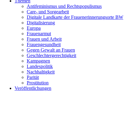
Themen
Antifeminismus und Rechtspopulismus
Care- und Sorgearbeit
Digitale Landkarte der Frauenerinnerungsorte BW
Digitalisierung
Europa
Frauenarmut
Frauen und Arbeit
Frauengesundheit
Gegen Gewalt an Frauen
Geschlechtergerechtigkeit
Kampagnen
Landespolitik
Nachhaltigkeit
Parität
Prostitution
Veröffentlichungen