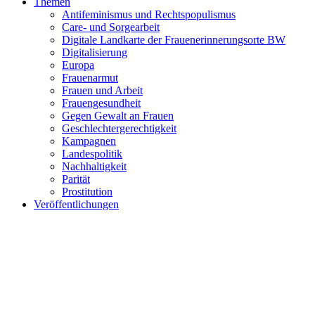
Themen
Antifeminismus und Rechtspopulismus
Care- und Sorgearbeit
Digitale Landkarte der Frauenerinnerungsorte BW
Digitalisierung
Europa
Frauenarmut
Frauen und Arbeit
Frauengesundheit
Gegen Gewalt an Frauen
Geschlechtergerechtigkeit
Kampagnen
Landespolitik
Nachhaltigkeit
Parität
Prostitution
Veröffentlichungen