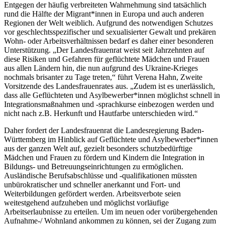
Entgegen der häufig verbreiteten Wahrnehmung sind tatsächlich
rund die Hälfte der Migrant*innen in Europa und auch anderen
Regionen der Welt weiblich. Aufgrund des notwendigen Schutzes
vor geschlechtsspezifischer und sexualisierter Gewalt und prekären
Wohn- oder Arbeitsverhältnissen bedarf es daher einer besonderen
Unterstützung. „Der Landesfrauenrat weist seit Jahrzehnten auf
diese Risiken und Gefahren für geflüchtete Mädchen und Frauen
aus allen Ländern hin, die nun aufgrund des Ukraine-Krieges
nochmals brisanter zu Tage treten,“ führt Verena Hahn, Zweite
Vorsitzende des Landesfrauenrates aus. „Zudem ist es unerlässlich,
dass alle Geflüchteten und Asylbewerber*innen möglichst schnell in
Integrationsmaßnahmen und -sprachkurse einbezogen werden und
nicht nach z.B. Herkunft und Hautfarbe unterschieden wird.“
Daher fordert der Landesfrauenrat die Landesregierung Baden-
Württemberg im Hinblick auf Geflüchtete und Asylbewerber*innen
aus der ganzen Welt auf, gezielt besonders schutzbedürftige
Mädchen und Frauen zu fördern und Kindern die Integration in
Bildungs- und Betreuungseinrichtungen zu ermöglichen.
Ausländische Berufsabschlüsse und -qualifikationen müssten
unbürokratischer und schneller anerkannt und Fort- und
Weiterbildungen gefördert werden. Arbeitsverbote seien
weitestgehend aufzuheben und möglichst vorläufige
Arbeitserlaubnisse zu erteilen. Um im neuen oder vorübergehenden
Aufnahme-/ Wohnland ankommen zu können, sei der Zugang zum