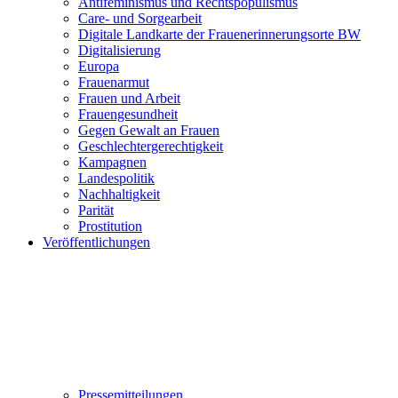
Antifeminismus und Rechtspopulismus
Care- und Sorgearbeit
Digitale Landkarte der Frauenerinnerungsorte BW
Digitalisierung
Europa
Frauenarmut
Frauen und Arbeit
Frauengesundheit
Gegen Gewalt an Frauen
Geschlechtergerechtigkeit
Kampagnen
Landespolitik
Nachhaltigkeit
Parität
Prostitution
Veröffentlichungen
Pressemitteilungen