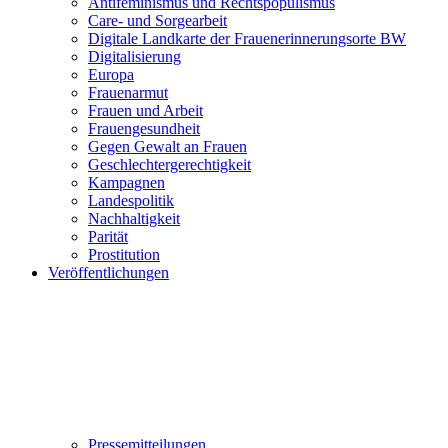
Antifeminismus und Rechtspopulismus
Care- und Sorgearbeit
Digitale Landkarte der Frauenerinnerungsorte BW
Digitalisierung
Europa
Frauenarmut
Frauen und Arbeit
Frauengesundheit
Gegen Gewalt an Frauen
Geschlechtergerechtigkeit
Kampagnen
Landespolitik
Nachhaltigkeit
Parität
Prostitution
Veröffentlichungen
Pressemitteilungen