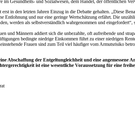
ere im Gesundheits- und Sozialwesen, dem Handel, der öffentlichen Ve
at erst in den letzten Jahren Einzug in die Debatte gehalten. „Diese Ben
e Entlohnung und nur eine geringe Wertschätzung erfährt. Die unzählige
lden, werden als selbstverständlich wahrgenommen und eingefordert“, so
 und Männern addiert sich die unbezahlte, oft aufreibende und strapaz
tigungen bedingte niedrige Einkommen führt zu einer niedrigen Rente 
alleinstehende Frauen sind zum Teil viel häufiger vom Armutsrisiko betr
ne Abschaffung der Entgeltungleichheit und eine angemessene Aner
rgerechtigkeit ist eine wesentliche Voraussetzung für eine freihe
rat