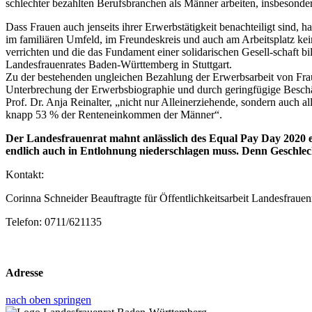
schlechter bezahlten Berufsbranchen als Männer arbeiten, insbesond
Dass Frauen auch jenseits ihrer Erwerbstätigkeit benachteiligt sind, h
im familiären Umfeld, im Freundeskreis und auch am Arbeitsplatz kein
verrichten und die das Fundament einer solidarischen Gesell-schaft bi
Landesfrauenrates Baden-Württemberg in Stuttgart.
Zu der bestehenden ungleichen Bezahlung der Erwerbsarbeit von Frauen
Unterbrechung der Erwerbsbiographie und durch geringfügige Beschäf
Prof. Dr. Anja Reinalter, „nicht nur Alleinerziehende, sondern auch 
knapp 53 % der Renteneinkommen der Männer“.
Der Landesfrauenrat mahnt anlässlich des Equal Pay Day 2020 ei
endlich auch in Entlohnung niederschlagen muss. Denn Geschlechte
Kontakt:
Corinna Schneider Beauftragte für Öffentlichkeitsarbeit Landesfrauen
Telefon: 0711/621135
Adresse
nach oben springen