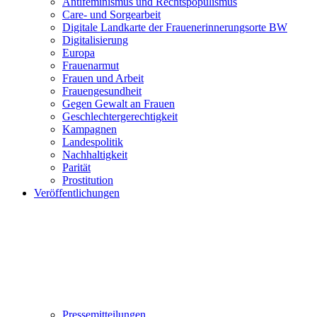
Antifeminismus und Rechtspopulismus
Care- und Sorgearbeit
Digitale Landkarte der Frauenerinnerungsorte BW
Digitalisierung
Europa
Frauenarmut
Frauen und Arbeit
Frauengesundheit
Gegen Gewalt an Frauen
Geschlechtergerechtigkeit
Kampagnen
Landespolitik
Nachhaltigkeit
Parität
Prostitution
Veröffentlichungen
Pressemitteilungen