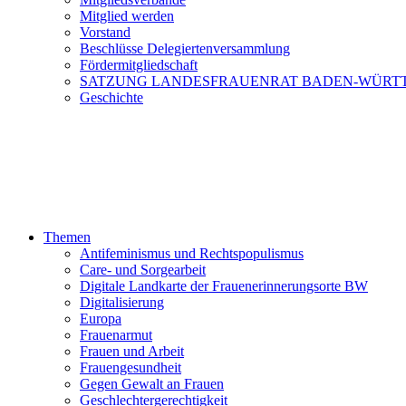
Mitglied werden
Vorstand
Beschlüsse Delegiertenversammlung
Fördermitgliedschaft
SATZUNG LANDESFRAUENRAT BADEN-WÜRT
Geschichte
Themen
Antifeminismus und Rechtspopulismus
Care- und Sorgearbeit
Digitale Landkarte der Frauenerinnerungsorte BW
Digitalisierung
Europa
Frauenarmut
Frauen und Arbeit
Frauengesundheit
Gegen Gewalt an Frauen
Geschlechtergerechtigkeit