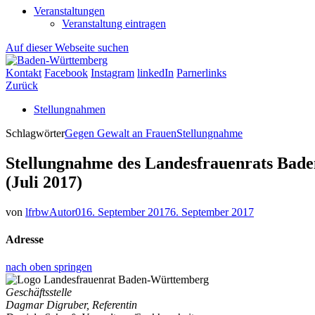
Veranstaltungen
Veranstaltung eintragen
Auf dieser Webseite suchen
Kontakt
Facebook
Instagram
linkedIn
Parnerlinks
Zurück
Stellungnahmen
Schlagwörter
Gegen Gewalt an Frauen
Stellungnahme
Stellungnahme des Landesfrauenrats Bade
(Juli 2017)
von
lfrbwAutor01
6. September 2017
6. September 2017
Adresse
nach oben springen
Geschäftsstelle
Dagmar Digruber, Referentin