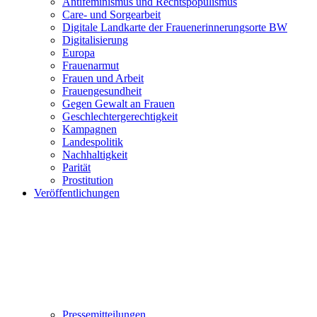
Antifeminismus und Rechtspopulismus
Care- und Sorgearbeit
Digitale Landkarte der Frauenerinnerungsorte BW
Digitalisierung
Europa
Frauenarmut
Frauen und Arbeit
Frauengesundheit
Gegen Gewalt an Frauen
Geschlechtergerechtigkeit
Kampagnen
Landespolitik
Nachhaltigkeit
Parität
Prostitution
Veröffentlichungen
Pressemitteilungen