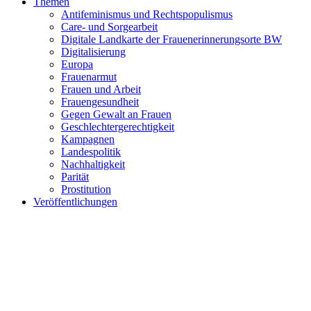
Themen
Antifeminismus und Rechtspopulismus
Care- und Sorgearbeit
Digitale Landkarte der Frauenerinnerungsorte BW
Digitalisierung
Europa
Frauenarmut
Frauen und Arbeit
Frauengesundheit
Gegen Gewalt an Frauen
Geschlechtergerechtigkeit
Kampagnen
Landespolitik
Nachhaltigkeit
Parität
Prostitution
Veröffentlichungen