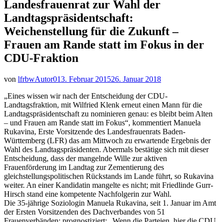
Landesfrauenrat zur Wahl der
Landtagspräsidentschaft:
Weichenstellung für die Zukunft –
Frauen am Rande statt im Fokus in der
CDU-Fraktion
von
lfrbwAutor01
3. Februar 2015
26. Januar 2018
„Eines wissen wir nach der Entscheidung der CDU-
Landtagsfraktion, mit Wilfried Klenk erneut einen Mann für die
Landtagspräsidentschaft zu nominieren genau: es bleibt beim Alten
– und Frauen am Rande statt im Fokus“,
kommentiert Manuela
Rukavina, Erste Vorsitzende des Landesfrauenrats Baden-
Württemberg (LFR) das am Mittwoch zu erwartende Ergebnis der
Wahl des Landtagspräsidenten. Abermals bestätige sich mit dieser
Entscheidung, dass der mangelnde Wille zur aktiven
Frauenförderung im Landtag zur Zementierung des
gleichstellungspolitischen Rückstands im Lande führt, so Rukavina
weiter. An einer Kandidatin mangelte es nicht; mit Friedlinde Gurr-
Hirsch stand eine kompetente Nachfolgerin zur Wahl.
Die 35-jährige Soziologin Manuela Rukavina, seit 1. Januar im Amt
der Ersten Vorsitzenden des Dachverbandes von 51
Frauenverbänden; prognostiziert: „Wenn die Parteien, hier die CDU,