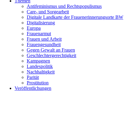
Themen
Antifeminismus und Rechtspopulismus
Care- und Sorgearbeit
Digitale Landkarte der Frauenerinnerungsorte BW
Digitalisierung
Europa
Frauenarmut
Frauen und Arbeit
Frauengesundheit
Gegen Gewalt an Frauen
Geschlechtergerechtigkeit
Kampagnen
Landespolitik
Nachhaltigkeit
Parität
Prostitution
Veröffentlichungen