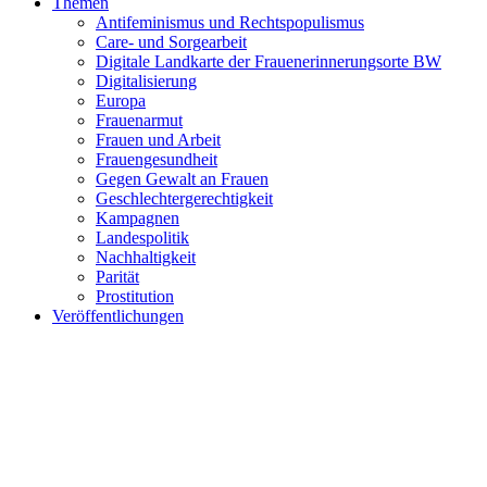
Themen
Antifeminismus und Rechtspopulismus
Care- und Sorgearbeit
Digitale Landkarte der Frauenerinnerungsorte BW
Digitalisierung
Europa
Frauenarmut
Frauen und Arbeit
Frauengesundheit
Gegen Gewalt an Frauen
Geschlechtergerechtigkeit
Kampagnen
Landespolitik
Nachhaltigkeit
Parität
Prostitution
Veröffentlichungen