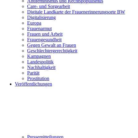
Antifeminismus und Rechtspopulismus
Care- und Sorgearbeit
Digitale Landkarte der Frauenerinnerungsorte BW
Digitalisierung
Europa
Frauenarmut
Frauen und Arbeit
Frauengesundheit
Gegen Gewalt an Frauen
Geschlechtergerechtigkeit
Kampagnen
Landespolitik
Nachhaltigkeit
Parität
Prostitution
Veröffentlichungen
Pressemitteilungen