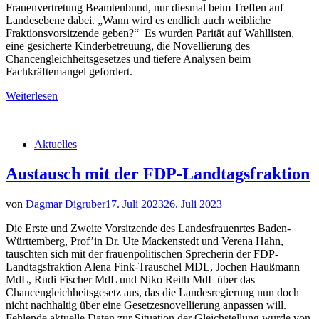
Frauenvertretung Beamtenbund, nur diesmal beim Treffen auf
Landesebene dabei. „Wann wird es endlich auch weibliche
Fraktionsvorsitzende geben?“ Es wurden Parität auf Wahllisten,
eine gesicherte Kinderbetreuung, die Novellierung des
Chancengleichheitsgesetzes und tiefere Analysen beim
Fachkräftemangel gefordert.
Weiterlesen
Aktuelles
Austausch mit der FDP-Landtagsfraktion
von
Dagmar Digruber
17. Juli 2023
26. Juli 2023
Die Erste und Zweite Vorsitzende des Landesfrauenrtes Baden-
Württemberg, Prof’in Dr. Ute Mackenstedt und Verena Hahn,
tauschten sich mit der frauenpolitischen Sprecherin der FDP-
Landtagsfraktion Alena Fink-Trauschel MDL, Jochen Haußmann
MdL, Rudi Fischer MdL und Niko Reith MdL über das
Chancengleichheitsgesetz aus, das die Landesregierung nun doch
nicht nachhaltig über eine Gesetzesnovellierung anpassen will.
Fehlende aktuelle Daten zur Situation der Gleichstellung wurde von