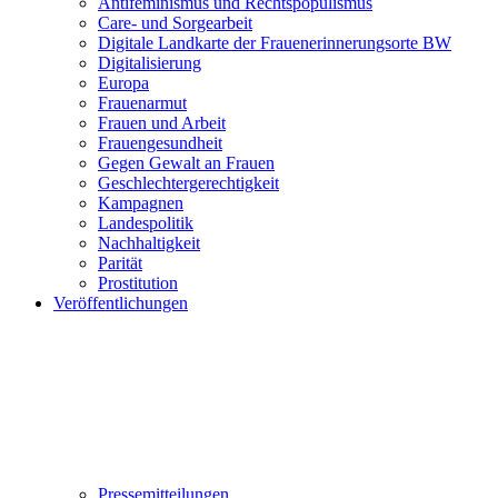
Antifeminismus und Rechtspopulismus
Care- und Sorgearbeit
Digitale Landkarte der Frauenerinnerungsorte BW
Digitalisierung
Europa
Frauenarmut
Frauen und Arbeit
Frauengesundheit
Gegen Gewalt an Frauen
Geschlechtergerechtigkeit
Kampagnen
Landespolitik
Nachhaltigkeit
Parität
Prostitution
Veröffentlichungen
Pressemitteilungen