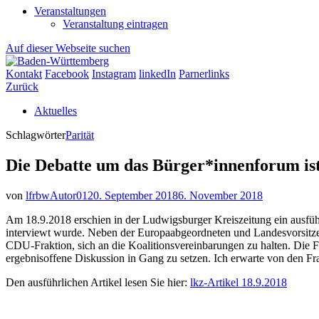
Veranstaltungen
Veranstaltung eintragen
Auf dieser Webseite suchen
Kontakt
Facebook
Instagram
linkedIn
Parnerlinks
Zurück
Aktuelles
Schlagwörter
Parität
Die Debatte um das Bürger*innenforum ist 
von
lfrbwAutor01
20. September 2018
6. November 2018
Am 18.9.2018 erschien in der Ludwigsburger Kreiszeitung ein ausführ
interviewt wurde. Neben der Europaabgeordneten und Landesvorsitz
CDU-Fraktion, sich an die Koalitionsvereinbarungen zu halten. Die 
ergebnisoffene Diskussion in Gang zu setzen. Ich erwarte von den Fr
Den ausführlichen Artikel lesen Sie hier:
lkz-Artikel 18.9.2018