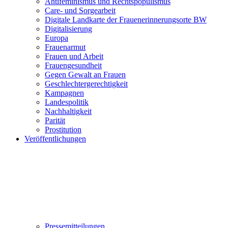
Antifeminismus und Rechtspopulismus
Care- und Sorgearbeit
Digitale Landkarte der Frauenerinnerungsorte BW
Digitalisierung
Europa
Frauenarmut
Frauen und Arbeit
Frauengesundheit
Gegen Gewalt an Frauen
Geschlechtergerechtigkeit
Kampagnen
Landespolitik
Nachhaltigkeit
Parität
Prostitution
Veröffentlichungen
Pressemitteilungen