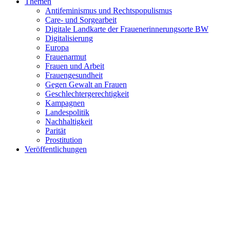
Themen
Antifeminismus und Rechtspopulismus
Care- und Sorgearbeit
Digitale Landkarte der Frauenerinnerungsorte BW
Digitalisierung
Europa
Frauenarmut
Frauen und Arbeit
Frauengesundheit
Gegen Gewalt an Frauen
Geschlechtergerechtigkeit
Kampagnen
Landespolitik
Nachhaltigkeit
Parität
Prostitution
Veröffentlichungen