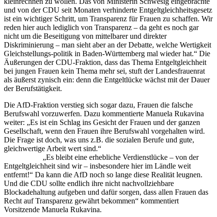
kleinrechnen zu wollen. Das von Ministerin Schwesig eingebrachte
und von der CDU seit Monaten verhinderte Entgeltgleichheitsgesetz
ist ein wichtiger Schritt, um Transparenz für Frauen zu schaffen. Wir
reden hier auch lediglich von Transparenz – da geht es noch gar
nicht um die Beseitigung von mittelbarer und direkter
Diskriminierung – man sieht aber an der Debatte, welche Wertigkeit
Gleichstellungs-politik in Baden-Württemberg mal wieder hat.“ Die
Äußerungen der CDU-Fraktion, dass das Thema Entgeltgleichheit
bei jungen Frauen kein Thema mehr sei, stuft der Landesfrauenrat
als äußerst zynisch ein: denn die Entgeltlücke wächst mit der Dauer
der Berufstätigkeit.
Die AfD-Fraktion verstieg sich sogar dazu, Frauen die falsche
Berufswahl vorzuwerfen. Dazu kommentierte Manuela Rukavina
weiter: „Es ist ein Schlag ins Gesicht der Frauen und der ganzen
Gesellschaft, wenn den Frauen ihre Berufswahl vorgehalten wird.
Die Frage ist doch, was uns z.B. die sozialen Berufe und gute,
gleichwertige Arbeit wert sind.“
„Es bleibt eine erhebliche Verdienstlücke – von der
Entgeltgleichheit sind wir – insbesondere hier im Ländle weit
entfernt!“ Da kann die AfD noch so lange diese Realität leugnen.
Und die CDU sollte endlich ihre nicht nachvollziehbare
Blockadehaltung aufgeben und dafür sorgen, dass allen Frauen das
Recht auf Transparenz gewährt bekommen“ kommentiert
Vorsitzende Manuela Rukavina.