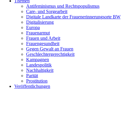
Themen
Antifeminismus und Rechtspopulismus
Care- und Sorgearbeit
Digitale Landkarte der Frauenerinnerungsorte BW
Digitalisierung
Europa
Frauenarmut
Frauen und Arbeit
Frauengesundheit
Gegen Gewalt an Frauen
Geschlechtergerechtigkeit
Kampagnen
Landespolitik
Nachhaltigkeit
Parität
Prostitution
Veröffentlichungen