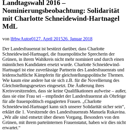
Landtagswahl 2016 –
Nominierungsbeobachtung: Solidarität
mit Charlotte Schneidewind-Hartnagel
MdL
von
lfrbwAutor01
27. April 2015
26. Januar 2018
Der Landesfrauenrat ist bestürzt darüber, dass Charlotte
Schneidewind-Hartnagel, die frauenpolitische Sprecherin der
Grünen, in ihrem Wahlkreis nicht mehr nominiert und durch einen
männlichen Kandidaten ersetzt wurde.
Charlotte Schneidewind-
Hartnagel ist eine zuverlässige Partnerin des Landesfrauenrats und
leidenschaftliche Kämpferin für gleichstellungspolitische Themen.
Wie kaum eine andere hat sie sich z.B. für die Novellierung des
Gleichstellungsgesetzes eingesetzt. Die Äußerung ihres
Kreisvorsitzenden, dass sie keine Qualifikationen aufweise – außer,
dass sie eine Frau sei – empfindet der Landesfrauenrat als Ohrfeige
für alle frauenpolitisch engagierten Frauen. „Charlotte
Schneidewind-Hartnagel kann sich unserer Solidarität sicher sein“,
erklärt die 1. Vorsitzende des Landesfrauenrats Manuela Rukavina.
„Wir alle sind entsetzt über diesen Vorgang. Besonders von den
Grünen, mit ihrem parteiinternen Frauenstatut, haben wir dies nicht
erwartet.“