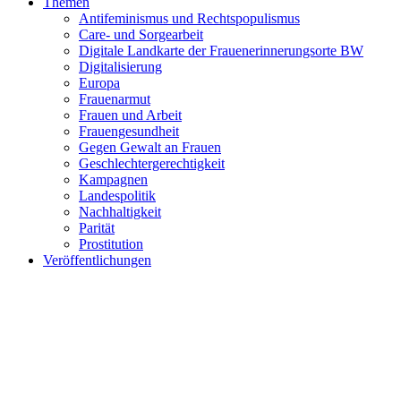
Themen
Antifeminismus und Rechtspopulismus
Care- und Sorgearbeit
Digitale Landkarte der Frauenerinnerungsorte BW
Digitalisierung
Europa
Frauenarmut
Frauen und Arbeit
Frauengesundheit
Gegen Gewalt an Frauen
Geschlechtergerechtigkeit
Kampagnen
Landespolitik
Nachhaltigkeit
Parität
Prostitution
Veröffentlichungen