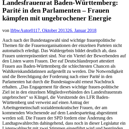
Landesfrauenrat Baden-Württemberg:
Parité in den Parlamenten – Frauen
kämpfen mit ungebrochener Energie
von
lfrbwAutor01
17. Oktober 2013
26. Januar 2018
Auch nach der Bundestagswahl sind wichtige frauenpolitische
Themen für die Frauenorganisationen der einzelnen Parteien nicht
automatisch erledigt. Das Wahlergebnis bildet deutlich ab, dass
Frauen unterrepräsentiert sind.
Nur ein Viertel der Bewerbenden auf
den Listen waren Frauen. Der eaf Deutschlandreport attestiert
Frauen aus Baden-Württemberg die schlechtesten Chancen als
Wahlkreiskandidatinnen aufgestellt zu werden. Die Notwendigkeit
und die Berechtigung der Forderung nach einer Parité in den
Parlamenten hat durch die Bundestagswahl erneut Nachdruck
erhalten. „Das Engagement für dieses wichtige frauen-politische
Ziel ist in den einzelnen Mitgliedsverbänden des Landesfrauenrats
ungebrochen“ so Klingel, die Vorsitzende des LFR Baden-
Württemberg und verweist auf einen Antrag der
Arbeitsgemeinschaft sozialdemokratischer Frauen, der am
kommenden Wochenende auf dem Landesparteitag abgestimmt
werden soll. Die Frauen der SPD fordern eine Änderung des
Landtagswahlrechts dahingehend, dass noch in dieser Legislatur ein
Listenwahlrecht mit zwei Stimmen eingeführt wird und begründen