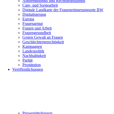
Antifeminismus und Rechtspopulismus
Care- und Sorgearbeit
Digitale Landkarte der Frauenerinnerungsorte BW
Digitalisierung
Europa
Frauenarmut
Frauen und Arbeit
Frauengesundheit
Gegen Gewalt an Frauen
Geschlechtergerechtigkeit
Kampagnen
Landespolitik
Nachhaltigkeit
Parität
Prostitution
Veröffentlichungen
Pressemitteilungen