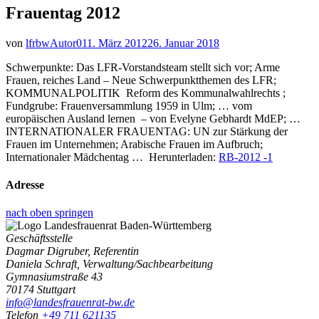
Frauentag 2012
von
lfrbwAutor01
1. März 2012
26. Januar 2018
Schwerpunkte: Das LFR-Vorstandsteam stellt sich vor; Arme
Frauen, reiches Land – Neue Schwerpunktthemen des LFR;
KOMMUNALPOLITIK Reform des Kommunalwahlrechts ;
Fundgrube: Frauenversammlung 1959 in Ulm; … vom
europäischen Ausland lernen – von Evelyne Gebhardt MdEP; …
INTERNATIONALER FRAUENTAG: UN zur Stärkung der
Frauen im Unternehmen; Arabische Frauen im Aufbruch;
Internationaler Mädchentag … Herunterladen:
RB-2012 -1
Adresse
nach oben springen
Geschäftsstelle
Dagmar Digruber, Referentin
Daniela Schraft, Verwaltung/Sachbearbeitung
Gymnasiumstraße 43
70174 Stuttgart
info@landesfrauenrat-bw.de
Telefon
+49 711 621135