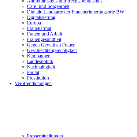
Antifeminismus und Rechtspopulismus
Care- und Sorgearbeit
Digitale Landkarte der Frauenerinnerungsorte BW
Digitalisierung
Europa
Frauenarmut
Frauen und Arbeit
Frauengesundheit
Gegen Gewalt an Frauen
Geschlechtergerechtigkeit
Kampagnen
Landespolitik
Nachhaltigkeit
Parität
Prostitution
Veröffentlichungen
Pressemitteilungen