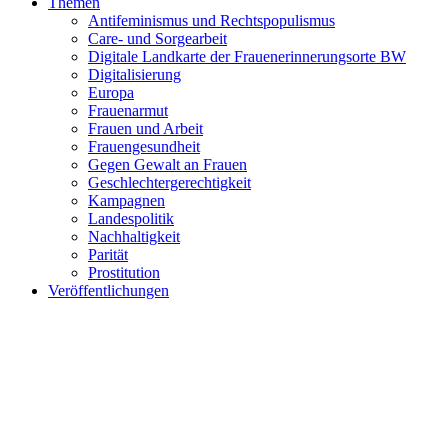
Themen
Antifeminismus und Rechtspopulismus
Care- und Sorgearbeit
Digitale Landkarte der Frauenerinnerungsorte BW
Digitalisierung
Europa
Frauenarmut
Frauen und Arbeit
Frauengesundheit
Gegen Gewalt an Frauen
Geschlechtergerechtigkeit
Kampagnen
Landespolitik
Nachhaltigkeit
Parität
Prostitution
Veröffentlichungen