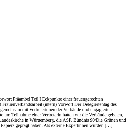
orwort Präambel Teil I Eckpunkte einer frauengerechten
d Frauenverbandsarbeit (intern) Vorwort Der Delegiertentag des
, gemeinsam mit Vertreterinnen der Verbände und engagierten
e um Teilnahme einer Vertreterin hatten wir die Verbände gebeten,
en Landeskirche in Württemberg, die ASF, Bündnis 90/Die Grünen und
s Papiers geprägt haben. Als externe Expertinnen wurden […]