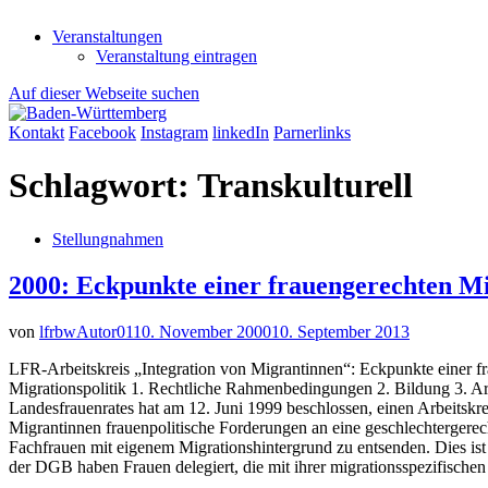
Veranstaltungen
Veranstaltung eintragen
Auf dieser Webseite suchen
Kontakt
Facebook
Instagram
linkedIn
Parnerlinks
Schlagwort:
Transkulturell
Stellungnahmen
2000: Eckpunkte einer frauengerechten Mi
von
lfrbwAutor01
10. November 2000
10. September 2013
LFR-Arbeitskreis „Integration von Migrantinnen“: Eckpunkte einer f
Migrationspolitik 1. Rechtliche Rahmenbedingungen 2. Bildung 3. Arb
Landesfrauenrates hat am 12. Juni 1999 beschlossen, einen Arbeitskr
Migrantinnen frauenpolitische Forderungen an eine geschlechtergerec
Fachfrauen mit eigenem Migrationshintergrund zu entsenden. Dies is
der DGB haben Frauen delegiert, die mit ihrer migrationsspezifische