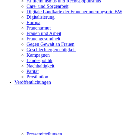
Antifeminismus und Rechtspopulismus
Care- und Sorgearbeit
Digitale Landkarte der Frauenerinnerungsorte BW
Digitalisierung
Europa
Frauenarmut
Frauen und Arbeit
Frauengesundheit
Gegen Gewalt an Frauen
Geschlechtergerechtigkeit
Kampagnen
Landespolitik
Nachhaltigkeit
Parität
Prostitution
Veröffentlichungen
Pressemitteilungen