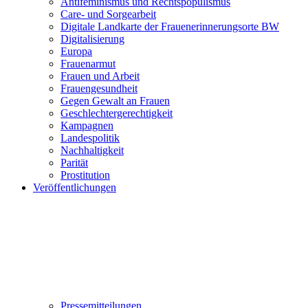
Antifeminismus und Rechtspopulismus
Care- und Sorgearbeit
Digitale Landkarte der Frauenerinnerungsorte BW
Digitalisierung
Europa
Frauenarmut
Frauen und Arbeit
Frauengesundheit
Gegen Gewalt an Frauen
Geschlechtergerechtigkeit
Kampagnen
Landespolitik
Nachhaltigkeit
Parität
Prostitution
Veröffentlichungen
Pressemitteilungen