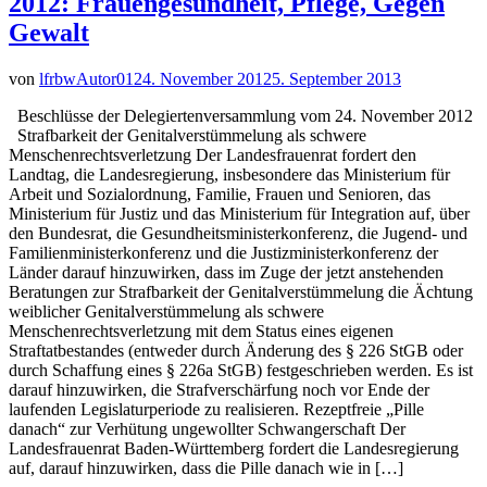
2012: Frauengesundheit, Pflege, Gegen
Gewalt
von
lfrbwAutor01
24. November 2012
5. September 2013
Beschlüsse der Delegiertenversammlung vom 24. November 2012
Strafbarkeit der Genitalverstümmelung als schwere
Menschenrechtsverletzung Der Landesfrauenrat fordert den
Landtag, die Landesregierung, insbesondere das Ministerium für
Arbeit und Sozialordnung, Familie, Frauen und Senioren, das
Ministerium für Justiz und das Ministerium für Integration auf, über
den Bundesrat, die Gesundheitsministerkonferenz, die Jugend- und
Familienministerkonferenz und die Justizministerkonferenz der
Länder darauf hinzuwirken, dass im Zuge der jetzt anstehenden
Beratungen zur Strafbarkeit der Genitalverstümmelung die Ächtung
weiblicher Genitalverstümmelung als schwere
Menschenrechtsverletzung mit dem Status eines eigenen
Straftatbestandes (entweder durch Änderung des § 226 StGB oder
durch Schaffung eines § 226a StGB) festgeschrieben werden. Es ist
darauf hinzuwirken, die Strafverschärfung noch vor Ende der
laufenden Legislaturperiode zu realisieren. Rezeptfreie „Pille
danach“ zur Verhütung ungewollter Schwangerschaft Der
Landesfrauenrat Baden-Württemberg fordert die Landesregierung
auf, darauf hinzuwirken, dass die Pille danach wie in […]