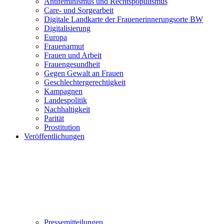
Antifeminismus und Rechtspopulismus
Care- und Sorgearbeit
Digitale Landkarte der Frauenerinnerungsorte BW
Digitalisierung
Europa
Frauenarmut
Frauen und Arbeit
Frauengesundheit
Gegen Gewalt an Frauen
Geschlechtergerechtigkeit
Kampagnen
Landespolitik
Nachhaltigkeit
Parität
Prostitution
Veröffentlichungen
Pressemitteilungen