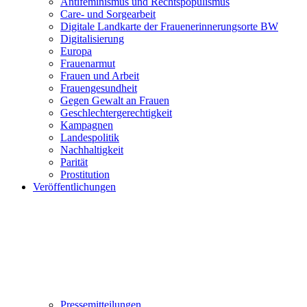
Antifeminismus und Rechtspopulismus
Care- und Sorgearbeit
Digitale Landkarte der Frauenerinnerungsorte BW
Digitalisierung
Europa
Frauenarmut
Frauen und Arbeit
Frauengesundheit
Gegen Gewalt an Frauen
Geschlechtergerechtigkeit
Kampagnen
Landespolitik
Nachhaltigkeit
Parität
Prostitution
Veröffentlichungen
Pressemitteilungen