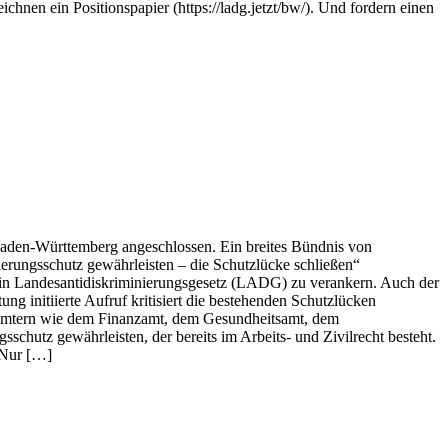
chnen ein Positionspapier (https://ladg.jetzt/bw/). Und fordern einen
Baden-Württemberg angeschlossen. Ein breites Bündnis von
rungsschutz gewährleisten – die Schutzlücke schließen“
ein Landesantidiskriminierungsgesetz (LADG) zu verankern. Auch der
 initiierte Aufruf kritisiert die bestehenden Schutzlücken
d Ämtern wie dem Finanzamt, dem Gesundheitsamt, dem
hutz gewährleisten, der bereits im Arbeits- und Zivilrecht besteht.
 Nur […]