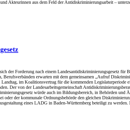
 und Akteurinnen aus dem Feld der Antidiskriminierungsarbeit – unterzei
gesetz
ich der Forderung nach einem Landesantidiskriminierungsgesetz für 
n, Berufsverbänden erwarten mit dem gemeinsamen „Aufruf Diskriminie
Landtag, im Koalitionsvertrag für die kommenden Legislaturperiode 
n. Der von der Landesarbeitsgemeinschaft Antidiskriminierungsberatung
skriminierungsgesetz würde auch im Bildungsbereich, in Behörden un
i oder der kommunale Ordnungsbehörde den gleichen Diskriminierungssc
 Ausgestaltung eines LADG in Baden-Württemberg beteiligt zu werden.