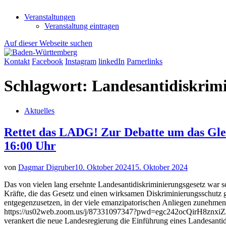
Veranstaltungen
Veranstaltung eintragen
Auf dieser Webseite suchen
Kontakt
Facebook
Instagram
linkedIn
Parnerlinks
Schlagwort:
Landesantidiskrim
Aktuelles
Rettet das LADG! Zur Debatte um das Gl
16:00 Uhr
von
Dagmar Digruber
10. Oktober 2024
15. Oktober 2024
Das von vielen lang ersehnte Landesantidiskriminierungsgesetz war sc
Kräfte, die das Gesetz und einen wirksamen Diskriminierungsschutz g
entgegenzusetzen, in der viele emanzipatorischen Anliegen zunehme
https://us02web.zoom.us/j/87331097347?pwd=egc242ocQirH8znxiZJTf
verankert die neue Landesregierung die Einführung eines Landesanti