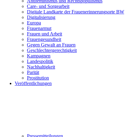
Antifeminismus und Rechtspopulismus
Care- und Sorgearbeit
Digitale Landkarte der Frauenerinnerungsorte BW
Digitalisierung
Europa
Frauenarmut
Frauen und Arbeit
Frauengesundheit
Gegen Gewalt an Frauen
Geschlechtergerechtigkeit
Kampagnen
Landespolitik
Nachhaltigkeit
Parität
Prostitution
Veröffentlichungen
Pressemitteilungen