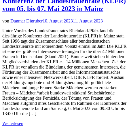
Konferenz der Landesfrauenräte (KLFR)
vom 05. bis 07. Mai 2023 in Mainz
von
Dagmar Digruber
10. August 2023
11. August 2023
Unter Vorsitz des Landesfrauenrates Rheinland-Pfalz fand die
diesjährige Konferenz der Landesfrauenräte (KLFR) in Mainz statt.
Seit 1996 tagt der Zusammenschluss aller bundesdeutschen
Landesfrauenräte mit rotierendem Vorsitz einmal im Jahr. Die KLFR
ist eine der größten Interessenvertretungen für die über 42 Millionen
Frauen in Deutschland (Stand 2021). Bundesweit stehen hinter den
Mitgliedsverbänden der KLFR ca. 14 Millionen Menschen. Ziel der
KLFR ist vor allem die Bündelung der gemeinsamen Interessen, die
Förderung der Zusammenarbeit und des Informationsaustausches
sowie einer intensiven Netzwerkarbeit. DIE KLFR fordert: Ausbau
der Bildungsangebote und Bildungsberatung für geflüchtete
Mädchen und junge Frauen Starke Mädchen werden zu starken
Frauen – Mädchen*arbeit bundesweit stärken! Srafschärfende
Berücksichtigung des Femizids, der Tötung von Frauen und
Mädchen aufgrund ihres Geschlechts Im Rahmen der Konferenz der
Landesfrauenräte fand am Samstag, 6. Mai 2023 von 09:30 Uhr bis
13:00 Uhr die […]
Weiterlesen