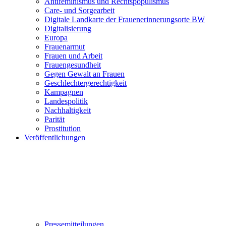
Antifeminismus und Rechtspopulismus
Care- und Sorgearbeit
Digitale Landkarte der Frauenerinnerungsorte BW
Digitalisierung
Europa
Frauenarmut
Frauen und Arbeit
Frauengesundheit
Gegen Gewalt an Frauen
Geschlechtergerechtigkeit
Kampagnen
Landespolitik
Nachhaltigkeit
Parität
Prostitution
Veröffentlichungen
Pressemitteilungen