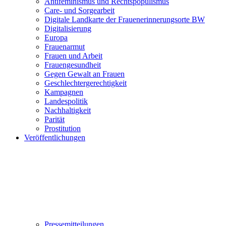
Antifeminismus und Rechtspopulismus
Care- und Sorgearbeit
Digitale Landkarte der Frauenerinnerungsorte BW
Digitalisierung
Europa
Frauenarmut
Frauen und Arbeit
Frauengesundheit
Gegen Gewalt an Frauen
Geschlechtergerechtigkeit
Kampagnen
Landespolitik
Nachhaltigkeit
Parität
Prostitution
Veröffentlichungen
Pressemitteilungen