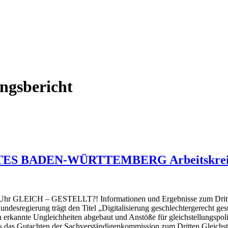
ungsbericht
ADEN-WÜRTTEMBERG Arbeitskreis Digi
 Uhr GLEICH – GESTELLT?! Informationen und Ergebnisse zum Dritten 
Bundesregierung trägt den Titel „Digitalisierung geschlechtergerecht ge
 erkannte Ungleichheiten abgebaut und Anstöße für gleichstellungspol
das Gutachten der Sachverständigenkommission zum Dritten Gleichstell