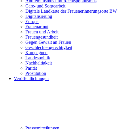
Antifeminismus und Rechtspopulismus
Care- und Sorgearbeit
Digitale Landkarte der Frauenerinnerungsorte BW
Digitalisierung
Europa
Frauenarmut
Frauen und Arbeit
Frauengesundheit
Gegen Gewalt an Frauen
Geschlechtergerechtigkeit
Kampagnen
Landespolitik
Nachhaltigkeit
Parität
Prostitution
Veröffentlichungen
Pressemitteilungen