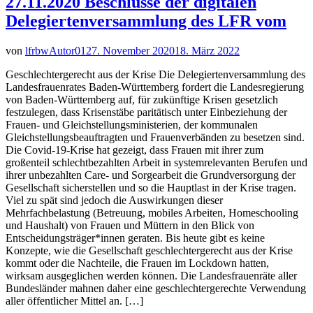
27.11.2020 Beschlüsse der digitalen
Delegiertenversammlung des LFR vom
von
lfrbwAutor01
27. November 2020
18. März 2022
Geschlechtergerecht aus der Krise Die Delegiertenversammlung des
Landesfrauenrates Baden-Württemberg fordert die Landesregierung
von Baden-Württemberg auf, für zukünftige Krisen gesetzlich
festzulegen, dass Krisenstäbe paritätisch unter Einbeziehung der
Frauen- und Gleichstellungsministerien, der kommunalen
Gleichstellungsbeauftragten und Frauenverbänden zu besetzen sind.
Die Covid-19-Krise hat gezeigt, dass Frauen mit ihrer zum
großenteil schlechtbezahlten Arbeit in systemrelevanten Berufen und
ihrer unbezahlten Care- und Sorgearbeit die Grundversorgung der
Gesellschaft sicherstellen und so die Hauptlast in der Krise tragen.
Viel zu spät sind jedoch die Auswirkungen dieser
Mehrfachbelastung (Betreuung, mobiles Arbeiten, Homeschooling
und Haushalt) von Frauen und Müttern in den Blick von
Entscheidungsträger*innen geraten. Bis heute gibt es keine
Konzepte, wie die Gesellschaft geschlechtergerecht aus der Krise
kommt oder die Nachteile, die Frauen im Lockdown hatten,
wirksam ausgeglichen werden können. Die Landesfrauenräte aller
Bundesländer mahnen daher eine geschlechtergerechte Verwendung
aller öffentlicher Mittel an. […]