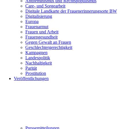
Antifeminismus und Rechtspopulismus
Care- und Sorgearbeit
Digitale Landkarte der Frauenerinnerungsorte BW
Digitalisierung
Europa
Frauenarmut
Frauen und Arbeit
Frauengesundheit
Gegen Gewalt an Frauen
Geschlechtergerechtigkeit
Kampagnen
Landespolitik
Nachhaltigkeit
Parität
Prostitution
Veröffentlichungen
Pressemitteilungen