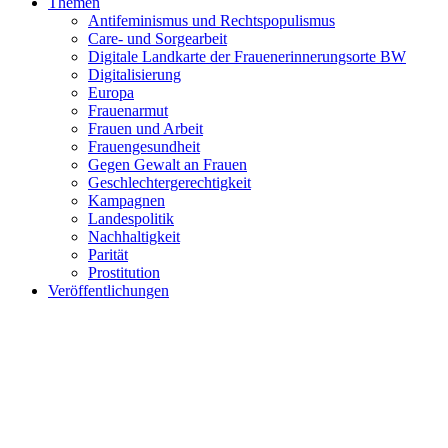
Themen
Antifeminismus und Rechtspopulismus
Care- und Sorgearbeit
Digitale Landkarte der Frauenerinnerungsorte BW
Digitalisierung
Europa
Frauenarmut
Frauen und Arbeit
Frauengesundheit
Gegen Gewalt an Frauen
Geschlechtergerechtigkeit
Kampagnen
Landespolitik
Nachhaltigkeit
Parität
Prostitution
Veröffentlichungen