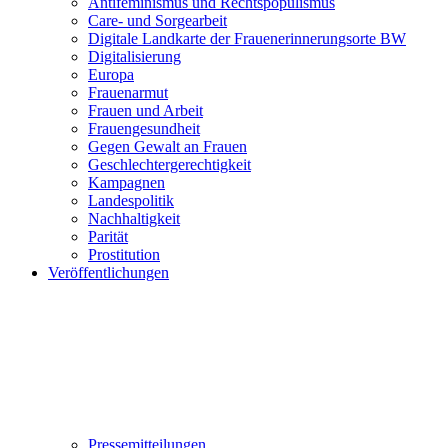
Antifeminismus und Rechtspopulismus
Care- und Sorgearbeit
Digitale Landkarte der Frauenerinnerungsorte BW
Digitalisierung
Europa
Frauenarmut
Frauen und Arbeit
Frauengesundheit
Gegen Gewalt an Frauen
Geschlechtergerechtigkeit
Kampagnen
Landespolitik
Nachhaltigkeit
Parität
Prostitution
Veröffentlichungen
Pressemitteilungen