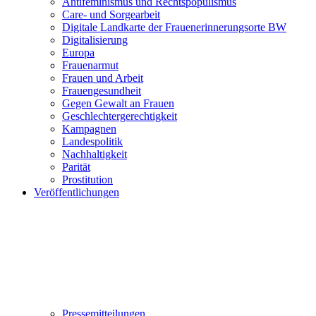
Antifeminismus und Rechtspopulismus
Care- und Sorgearbeit
Digitale Landkarte der Frauenerinnerungsorte BW
Digitalisierung
Europa
Frauenarmut
Frauen und Arbeit
Frauengesundheit
Gegen Gewalt an Frauen
Geschlechtergerechtigkeit
Kampagnen
Landespolitik
Nachhaltigkeit
Parität
Prostitution
Veröffentlichungen
Pressemitteilungen