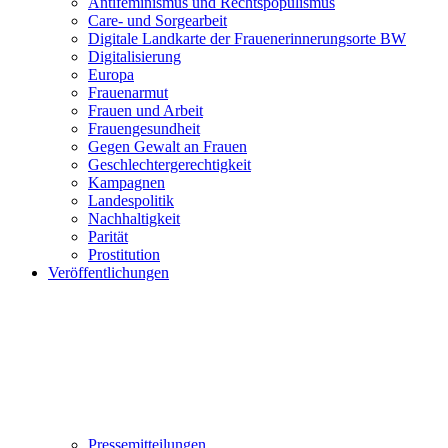
Antifeminismus und Rechtspopulismus
Care- und Sorgearbeit
Digitale Landkarte der Frauenerinnerungsorte BW
Digitalisierung
Europa
Frauenarmut
Frauen und Arbeit
Frauengesundheit
Gegen Gewalt an Frauen
Geschlechtergerechtigkeit
Kampagnen
Landespolitik
Nachhaltigkeit
Parität
Prostitution
Veröffentlichungen
Pressemitteilungen