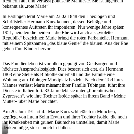
Rednerin auf und verfasst politische Manifeste. Sie ist allgemein
bekannt als „rote Marie“.
In Esslingen lernt Marie am 23.02.1848 den Theologen und
Schriftsteller Hermann Kurz kennen, dessen Beiträge und
konsequentes Auftreten ihr imponieren. Nur wenige Jahre später,
1951, heiraten die beiden – die Ehe wird auch als „violette
Republik“ bezeichnet: Marie bringt die roten Farbanteile, Hermann
mit seinem Spitznamen „das blaue Genie“ die blauen. Aus der Ehe
gehen fünf Kinder hervor.
Das Familienleben ist vor allem geprägt von Geldsorgen und
höchster Anspruchslosigkeit. Dies bessert sich erst, als Hermann
1863 eine Stelle als Bibliothekar erhält und die Familie eine
Wohnung am Tübinger Marktplatz bezieht. Nach dem Tod ihres
Mannes verlässt Marie mitsamt ihrer Familie Tübingen, führt ihre
Dienste in Italien fort. 33 Jahre lebt sie unter „florentinischen
Zypressen“, wie ihre Tochter Isolde später in ihrem Band »Meine
Mutter« über Marie berichtet.
Am 26. Juni 1911 stirbt Marie Kurz schließlich in München,
gepflegt von ihrem Sohn Erwin und ihrer Tochter Isolde, die noch
ihr Krankenbett mit grünen Bäumchen umstellen, damit Marie
denken möge, sie sei noch in Italien.