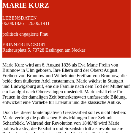
MARIE KURZ
LEBENSDATEN
06.08.1826 – 26.06.1911
politisch engagierte Frau
ERINNERUNGSORT
Rathausplatz 5, 73728 Esslingen am Neckar
Marie Kurz wird am 6. August 1826 als Eva Marie Freiin von
Brunnow in Ulm geboren. Ihre Eltern sind der Oberst August
Freiherr von Brunnow und Wilhelmine Freifrau von Brunnow, die
beide dem titulierten Adel entstammen. Marie wächst in Stuttgart
und Ludwigsburg auf, ehe die Familie nach dem Tod der Mutter auf
ein Landgut nach Oberesslingen umsiedelt. Marie erhält eine für
Frauen in der damaligen Zeit bemerkenswert umfassende Bildung,
entwickelt eine Vorliebe für Literatur und die klassische Antike.
Doch bei dieser kontemplativen Geistesarbeit soll es nicht bleiben:
Marie verfolgt die politischen Entwicklungen ihrer Zeit mit
Scharfblick. Während der Revolution von 1848/49 wird Marie
politisch aktiv; die Pazifistin und Sozialistin tritt als revolutionäre