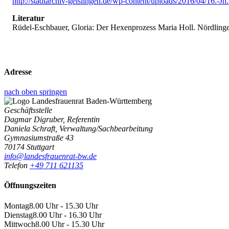
http://stadtarchiv-geislingen.de/wp-content/uploads/2016/04/16.-Jh
Literatur
Rüdel-Eschbauer, Gloria: Der Hexenprozess Maria Holl. Nördlinge
Adresse
nach oben springen
Geschäftsstelle
Dagmar Digruber, Referentin
Daniela Schraft, Verwaltung/Sachbearbeitung
Gymnasiumstraße 43
70174 Stuttgart
info@landesfrauenrat-bw.de
Telefon
+49 711 621135
Öffnungszeiten
Montag
8.00 Uhr - 15.30 Uhr
Dienstag
8.00 Uhr - 16.30 Uhr
Mittwoch
8.00 Uhr - 15.30 Uhr