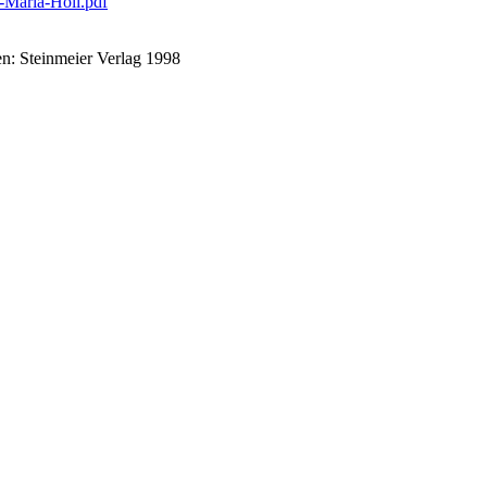
.-Maria-Holl.pdf
n: Steinmeier Verlag 1998