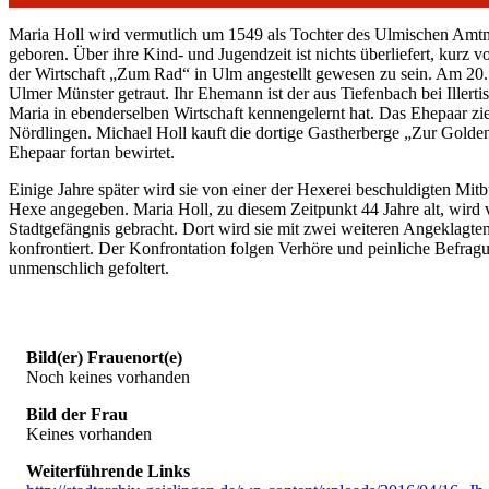
Maria Holl wird vermutlich um 1549 als Tochter des Ulmischen Amtm
geboren. Über ihre Kind- und Jugendzeit ist nichts überliefert, kurz vo
der Wirtschaft „Zum Rad“ in Ulm angestellt gewesen zu sein. Am 20. 
Ulmer Münster getraut. Ihr Ehemann ist der aus Tiefenbach bei Iller
Maria in ebenderselben Wirtschaft kennengelernt hat. Das Ehepaar zi
Nördlingen. Michael Holl kauft die dortige Gastherberge „Zur Golde
Ehepaar fortan bewirtet.
Einige Jahre später wird sie von einer der Hexerei beschuldigten Mitb
Hexe angegeben. Maria Holl, zu diesem Zeitpunkt 44 Jahre alt, wird ve
Stadtgefängnis gebracht. Dort wird sie mit zwei weiteren Angeklagte
konfrontiert. Der Konfrontation folgen Verhöre und peinliche Befragu
unmenschlich gefoltert.
Bild(er) Frauenort(e)
Noch keines vorhanden
Bild der Frau
Keines vorhanden
Weiterführende Links