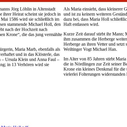
anns Jörg Löhlin in Altenstadt
Als Maria einsieht, dass kleinerer 
r ihrer Heirat scheint sie jedoch in
und ist zu keinem weiteren Gestän
Mai 1586 wird sie schließlich im
dazu bei, dass Maria Holl schließl
tissen stammende Michael Holl, den
Haft entlassen wird.
eht nach der Hochzeit nach
Kurze Zeit darauf stirbt ihr Mann;
nen Krone“, die das jung vermählte
ihm zusammen die Herberge weiter. 
Herberge an ihren Vetter und setzt s
ürgerin, Maria Marb, ebenfalls als
Weiltinger Vogt Michael Han.
rhaftet und in das Klösterle, das
Im Alter von 85 Jahren stirbt Maria
n – Ursula Klein und Anna Faul –
die in Nördlingen zur Zeit seiner 
ng; in 13 Verhören wird sie
Krone ein kleines Denkmal für die t
vielerlei Folterungen widerstanden 